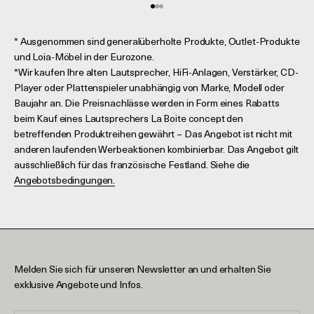
Gehe zu Element 1
Gehe zu Element 2
Gehe zu Element 3
* Ausgenommen sind generalüberholte Produkte, Outlet-Produkte
und Loia-Möbel in der Eurozone.
*Wir kaufen Ihre alten Lautsprecher, HiFi-Anlagen, Verstärker, CD-
Player oder Plattenspieler unabhängig von Marke, Modell oder
Baujahr an. Die Preisnachlässe werden in Form eines Rabatts
beim Kauf eines Lautsprechers La Boite concept den
betreffenden Produktreihen gewährt – Das Angebot ist nicht mit
anderen laufenden Werbeaktionen kombinierbar. Das Angebot gilt
ausschließlich für das französische Festland. Siehe die
Angebotsbedingungen.
Melden Sie sich für unseren Newsletter an und erhalten Sie
exklusive Angebote und Infos.