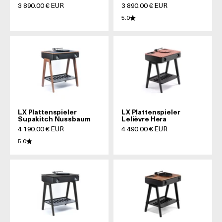
Prix de vente
Prix de vente
3 890.00 € EUR
3 890.00 € EUR
5.0
LX Plattenspieler
LX Plattenspieler
Supakitch Nussbaum
Lelièvre Hera
Prix de vente
Prix de vente
4 190.00 € EUR
4 490.00 € EUR
5.0