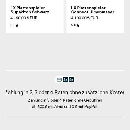
LX Plattenspieler
LX Plattenspieler
Supakitch Schwarz
Connect Ulmenmaser
Prix de vente
Prix de vente
4 190.00 € EUR
4 190.00 € EUR
5.0
5.0
Zahlung in 2, 3 oder 4 Raten ohne zusätzliche Kosten
Zahlung in 3 oder 4 Raten ohne Gebühren
ab 300 € mit Alma und 0 € mit PayPal.