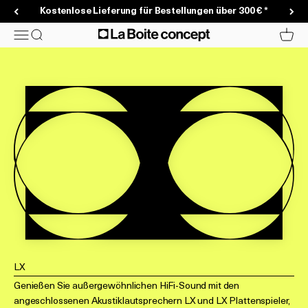
Zum Inhalt springen
Kostenlose Lieferung für Bestellungen über 300 € *
La Boite concept
Menü
Suche
Waren
LX
Genießen Sie außergewöhnlichen HiFi-Sound mit den
angeschlossenen Akustiklautsprechern LX und LX Plattenspieler,