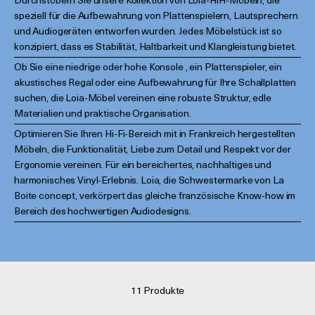
Durchstöbern Sie unsere Kollektion von Loia-HiFi-Möbeln, die
speziell für die Aufbewahrung von Plattenspielern, Lautsprechern
und Audiogeräten entworfen wurden. Jedes Möbelstück ist so
konzipiert, dass es Stabilität, Haltbarkeit und Klangleistung bietet.
Ob Sie eine niedrige oder hohe Konsole , ein Plattenspieler, ein
akustisches Regal oder eine Aufbewahrung für Ihre Schallplatten
suchen, die Loia-Möbel vereinen eine robuste Struktur, edle
Materialien und praktische Organisation.
Optimieren Sie Ihren Hi-Fi-Bereich mit in Frankreich hergestellten
Möbeln, die Funktionalität, Liebe zum Detail und Respekt vor der
Ergonomie vereinen. Für ein bereichertes, nachhaltiges und
harmonisches Vinyl-Erlebnis. Loia, die Schwestermarke von La
Boite concept, verkörpert das gleiche französische Know-how im
Bereich des hochwertigen Audiodesigns.
11 Produkte