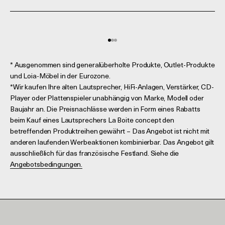
Gehe zu Element 1
Gehe zu Element 2
Gehe zu Element 3
* Ausgenommen sind generalüberholte Produkte, Outlet-Produkte
und Loia-Möbel in der Eurozone.
*Wir kaufen Ihre alten Lautsprecher, HiFi-Anlagen, Verstärker, CD-
Player oder Plattenspieler unabhängig von Marke, Modell oder
Baujahr an. Die Preisnachlässe werden in Form eines Rabatts
beim Kauf eines Lautsprechers La Boite concept den
betreffenden Produktreihen gewährt – Das Angebot ist nicht mit
anderen laufenden Werbeaktionen kombinierbar. Das Angebot gilt
ausschließlich für das französische Festland. Siehe die
Angebotsbedingungen.