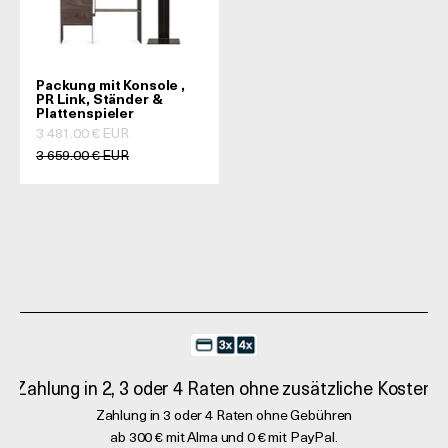
Packung mit Konsole ,
PR Link, Ständer &
Plattenspieler
Prix de vente
3 481.00 € EUR
Prix normal
3 659.00 € EUR
Zahlung in 2, 3 oder 4 Raten ohne zusätzliche Kosten
Zahlung in 3 oder 4 Raten ohne Gebühren
ab 300 € mit Alma und 0 € mit PayPal.