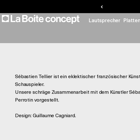
Sébastien Tellier
Zum Inhalt springen
La Boite concept
Lautsprecher
Platte
Sébastien Tellier ist ein eklektischer französischer Kün
Schauspieler.
Unsere schräge Zusammenarbeit mit dem Künstler Sébas
Perrotin vorgestellt.
Design: Guillaume Cagniard.