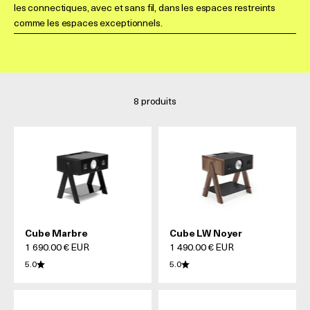
les connectiques, avec et sans fil, dans les espaces restreints
comme les espaces exceptionnels.
8 produits
Cube Marbre
Cube LW Noyer
Prix de vente
Prix de vente
1 690.00 € EUR
1 490.00 € EUR
5.0
5.0