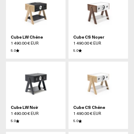
Cube LW Chêne
Cube CS Noyer
Prix de vente
Prix de vente
1 490.00 € EUR
1 490.00 € EUR
5.0
5.0
Cube LW Noir
Cube CS Chêne
Prix de vente
Prix de vente
1 490.00 € EUR
1 490.00 € EUR
5.0
5.0