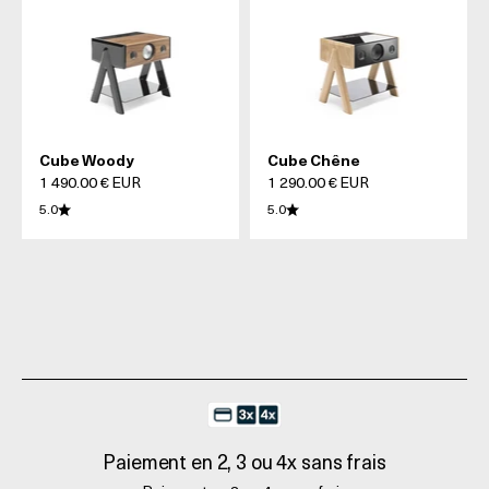
Cube Woody
Cube Chêne
Prix de vente
Prix de vente
1 490.00 € EUR
1 290.00 € EUR
5.0
5.0
Paiement en 2, 3 ou 4x sans frais