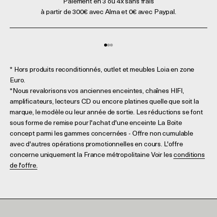
Paiement en 3 ou 4x sans frais
à partir de 300€ avec Alma et 0€ avec Paypal.
Aller à l'élément 1
Aller à l'élément 2
Aller à l'élément 3
* Hors produits reconditionnés, outlet et meubles Loia en zone
Euro.
*Nous revalorisons vos anciennes enceintes, chaînes HIFI,
amplificateurs, lecteurs CD ou encore platines quelle que soit la
marque, le modèle ou leur année de sortie. Les réductions se font
sous forme de remise pour l'achat d'une enceinte La Boite
concept parmi les gammes concernées - Offre non cumulable
avec d'autres opérations promotionnelles en cours. L'offre
concerne uniquement la France métropolitaine Voir les
conditions
de l'offre.