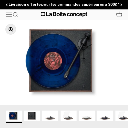
Passer au contenu
Livraison offerte pour les commandes supérieures à 300€ *
La Boite concept
Menu
Recherche
Panier
Zoomer sur l'image