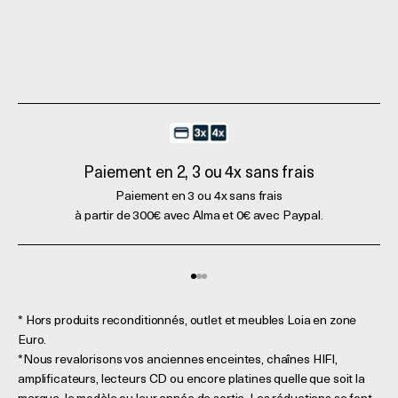
Paiement en 2, 3 ou 4x sans frais
Paiement en 3 ou 4x sans frais
à partir de 300€ avec Alma et 0€ avec Paypal.
Aller à l'élément 1
Aller à l'élément 2
Aller à l'élément 3
* Hors produits reconditionnés, outlet et meubles Loia en zone
Euro.
*Nous revalorisons vos anciennes enceintes, chaînes HIFI,
amplificateurs, lecteurs CD ou encore platines quelle que soit la