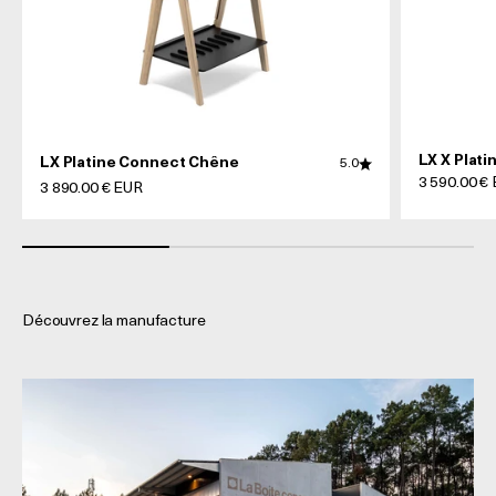
LX X Plati
LX Platine Connect Chêne
5.0
Prix de ven
3 590.00 €
Prix de vente
3 890.00 € EUR
Découvrez la manufacture