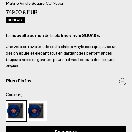
Platine Vinyle Square CC Noyer
Prix de vente
749.00 € EUR
En rupture
La
nouvelle édition
de la
platine vinyle SQUARE.
Une version revisitée de cette platine vinyle iconique, avec un
design épuré et élégant tout en gardant des performances
toujours aussi exigeantes pour sublimer l’écoute des disques
vinyles.
Plus d'infos
Couleur(s):