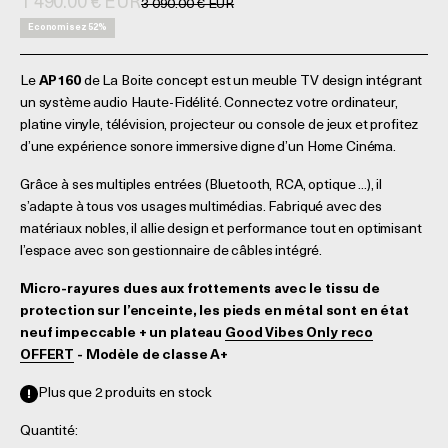
Prix de vente
1 490.00 € EUR
Prix normal
3 090.00 € EUR
Economisez 52%
Le
AP160
de La Boite concept est un meuble TV design intégrant
un système audio Haute-Fidélité. Connectez votre ordinateur,
platine vinyle, télévision, projecteur ou console de jeux et profitez
d’une expérience sonore immersive digne d’un Home Cinéma.
Grâce à ses multiples entrées (Bluetooth, RCA, optique ...), il
s’adapte à tous vos usages multimédias. Fabriqué avec des
matériaux nobles, il allie design et performance tout en optimisant
l’espace avec son gestionnaire de câbles intégré.
Micro-rayures dues aux frottements avec le tissu de
protection sur l’enceinte, les pieds en métal sont en état
neuf impeccable + un plateau
Good Vibes Only reco
OFFERT
- Modèle de classe A+
Plus que 2 produits en stock
Quantité: