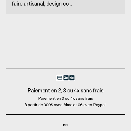
faire artisanal, design co...
Paiement en 2, 3 ou 4x sans frais
Paiement en 3 ou 4x sans frais
à partir de 300€ avec Alma et 0€ avec Paypal.
Aller à l'élément 1
Aller à l'élément 2
Aller à l'élément 3