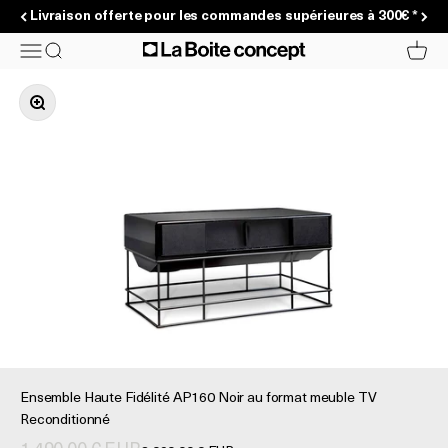
Passer au contenu
Livraison offerte pour les commandes supérieures à 300€ *
La Boite concept
Menu
Recherche
Panier
Zoomer sur l'image
Ensemble Haute Fidélité AP160 Noir au format meuble TV
Reconditionné