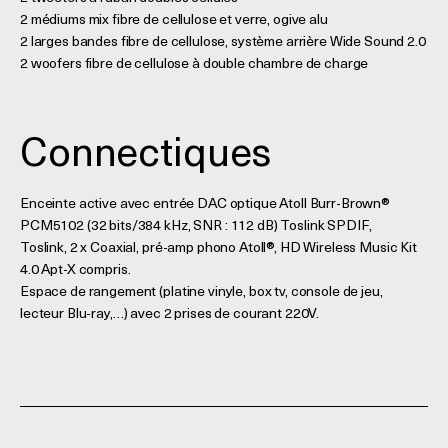
2 médiums mix fibre de cellulose et verre, ogive alu
2 larges bandes fibre de cellulose, système arrière Wide Sound 2.0
2 woofers fibre de cellulose à double chambre de charge
Connectiques
Enceinte active avec entrée DAC optique Atoll Burr-Brown®
PCM5102 (32 bits/384 kHz, SNR : 112 dB) Toslink SPDIF,
Toslink, 2 x Coaxial, pré-amp phono Atoll®, HD Wireless Music Kit
4.0 Apt-X compris.
Espace de rangement (platine vinyle, box tv, console de jeu,
lecteur Blu-ray,…) avec 2 prises de courant 220V.