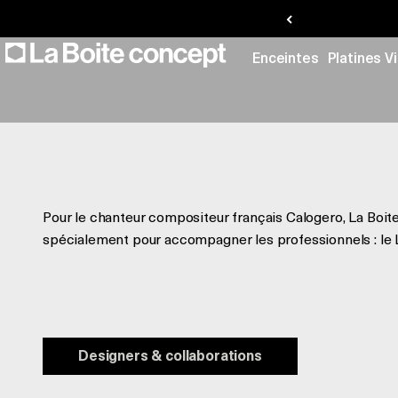
Calogero
Passer au contenu
La Boite concept
Enceintes
Platines V
Pour le chanteur compositeur français Calogero, La Boi
spécialement pour accompagner les professionnels : le 
Designers & collaborations