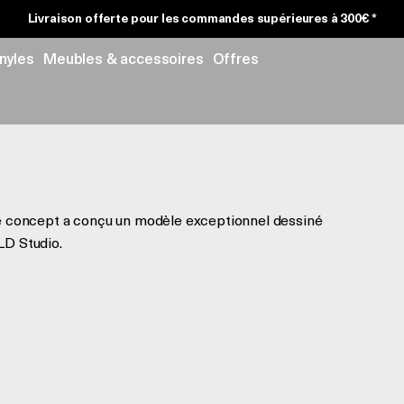
Livraison offerte pour les commandes supérieures à 300€ *
inyles
Meubles & accessoires
Offres
te concept a conçu un modèle exceptionnel dessiné
LD Studio.