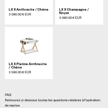
LX X Anthracite / Chêne
LX X Champagne /
Noyer
Prix de vente
3 090.00 € EUR
Prix de vente
3 090.00 € EUR
LX X Platine Anthracite
/ Chêne
Prix de vente
3 590.00 € EUR
FAQ
Retrouvez ci-dessous toutes les questions relatives à l'opération
de reprise