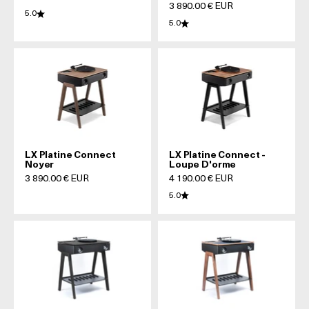
Prix de vente
3 890.00 € EUR
5.0
5.0
LX Platine Connect
LX Platine Connect -
Noyer
Loupe D'orme
Prix de vente
Prix de vente
3 890.00 € EUR
4 190.00 € EUR
5.0