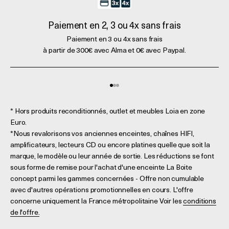
Paiement en 2, 3 ou 4x sans frais
Paiement en 3 ou 4x sans frais
à partir de 300€ avec Alma et 0€ avec Paypal.
Aller à l'élément 1
Aller à l'élément 2
Aller à l'élément 3
* Hors produits reconditionnés, outlet et meubles Loia en zone
Euro.
*Nous revalorisons vos anciennes enceintes, chaînes HIFI,
amplificateurs, lecteurs CD ou encore platines quelle que soit la
marque, le modèle ou leur année de sortie. Les réductions se font
sous forme de remise pour l'achat d'une enceinte La Boite
concept parmi les gammes concernées - Offre non cumulable
avec d'autres opérations promotionnelles en cours. L'offre
concerne uniquement la France métropolitaine Voir les
conditions
de l'offre.