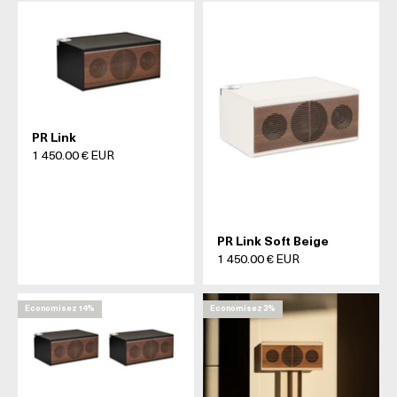
PR Link
Prix de vente
1 450.00 € EUR
PR Link Soft Beige
Prix de vente
1 450.00 € EUR
Economisez 14%
Economisez 3%