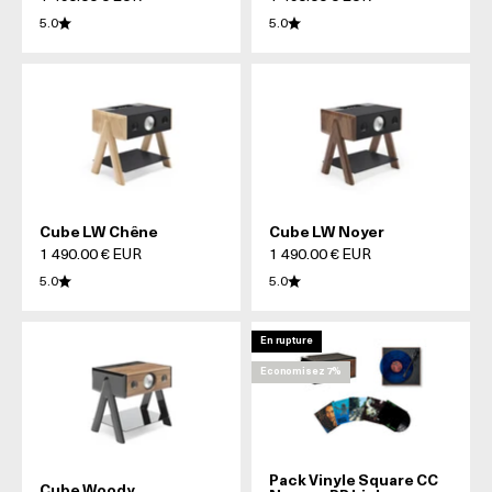
5.0
5.0
Cube LW Chêne
Cube LW Noyer
Prix de vente
Prix de vente
1 490.00 € EUR
1 490.00 € EUR
5.0
5.0
En rupture
Economisez 7%
Pack Vinyle Square CC
Cube Woody