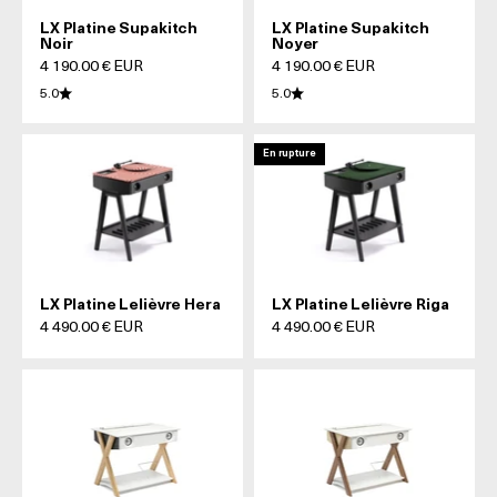
LX Platine Supakitch
LX Platine Supakitch
Noir
Noyer
Prix de vente
Prix de vente
4 190.00 € EUR
4 190.00 € EUR
5.0
5.0
En rupture
LX Platine Lelièvre Hera
LX Platine Lelièvre Riga
Prix de vente
Prix de vente
4 490.00 € EUR
4 490.00 € EUR