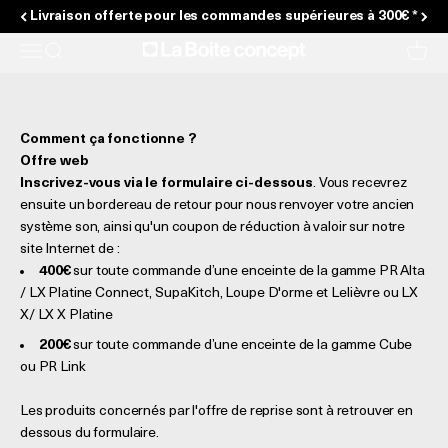
Passer au contenu
Livraison offerte pour les commandes supérieures à 300€ *
La Boite concept
Menu
Recherche
Panier
Comment ça fonctionne ?
Offre web
Inscrivez-vous via le formulaire ci-dessous
. Vous recevrez
ensuite un bordereau de retour pour nous renvoyer votre ancien
système son, ainsi qu'un coupon de réduction à valoir sur notre
site Internet de :
400€
sur toute commande d’une enceinte de la gamme PR Alta
/ LX Platine Connect, SupaKitch, Loupe D'orme et Lelièvre ou LX
X/ LX X Platine
200€
sur toute commande d’une enceinte de la gamme Cube
ou PR Link
Les produits concernés par l'offre de reprise sont à retrouver en
dessous du formulaire.