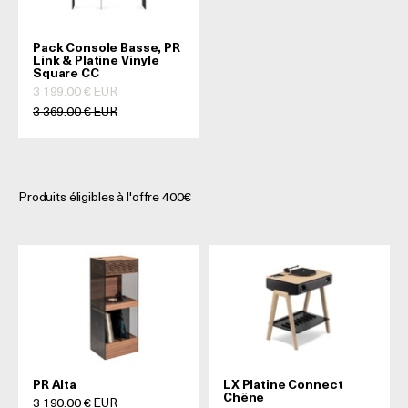
Pack Console Basse, PR
Link & Platine Vinyle
Square CC
Prix de vente
3 199.00 € EUR
Prix normal
3 369.00 € EUR
Produits éligibles à l'offre 400€
PR Alta
LX Platine Connect
Chêne
Prix de vente
3 190.00 € EUR