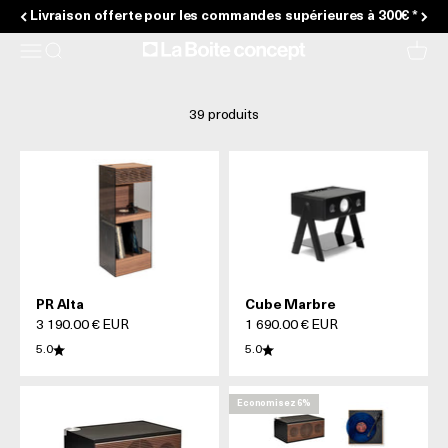
Passer au contenu
Livraison offerte pour les commandes supérieures à 300€ *
La Boite concept
Menu
Recherche
Panier
39 produits
PR Alta
Cube Marbre
Prix de vente
Prix de vente
3 190.00 € EUR
1 690.00 € EUR
5.0
5.0
Economisez 6%