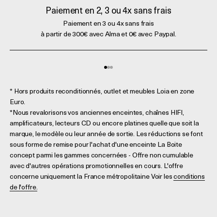
Paiement en 2, 3 ou 4x sans frais
Paiement en 3 ou 4x sans frais
à partir de 300€ avec Alma et 0€ avec Paypal.
Aller à l'élément 1
Aller à l'élément 2
Aller à l'élément 3
* Hors produits reconditionnés, outlet et meubles Loia en zone
Euro.
*Nous revalorisons vos anciennes enceintes, chaînes HIFI,
amplificateurs, lecteurs CD ou encore platines quelle que soit la
marque, le modèle ou leur année de sortie. Les réductions se font
sous forme de remise pour l'achat d'une enceinte La Boite
concept parmi les gammes concernées - Offre non cumulable
avec d'autres opérations promotionnelles en cours. L'offre
concerne uniquement la France métropolitaine Voir les
conditions
de l'offre.