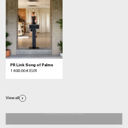
PR Link Song of Palms
Prix de vente
1 600.00 € EUR
View all
Enceintes Connectées