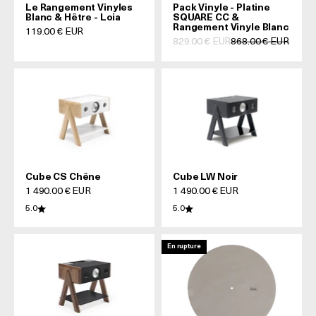
Le Rangement Vinyles
Pack Vinyle - Platine
Blanc & Hêtre - Loia
SQUARE CC &
Rangement Vinyle Blanc
Prix de vente
119.00 € EUR
Prix de vente
Prix normal
829.00 € EUR
868.00 € EUR
Cube CS Chêne
Cube LW Noir
Prix de vente
Prix de vente
1 490.00 € EUR
1 490.00 € EUR
5.0
5.0
En rupture