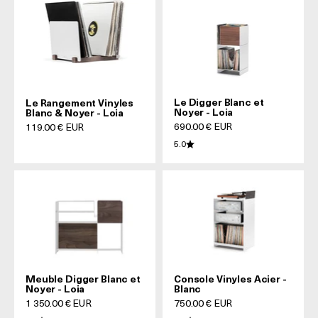
Le Digger Blanc et
Le Rangement Vinyles
Noyer - Loia
Blanc & Noyer - Loia
Prix de vente
Prix de vente
690.00 € EUR
119.00 € EUR
5.0
Meuble Digger Blanc et
Console Vinyles Acier -
Noyer - Loia
Blanc
Prix de vente
Prix de vente
1 350.00 € EUR
750.00 € EUR