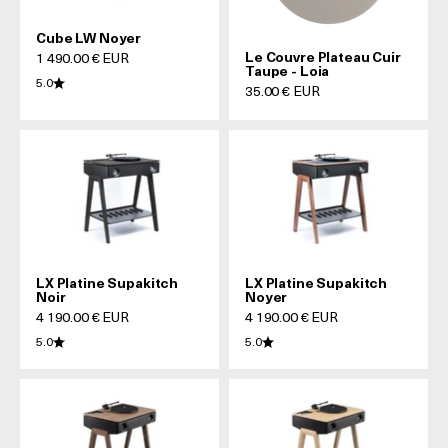
Cube LW Noyer
Le Couvre Plateau Cuir
Prix de vente
1 490.00 € EUR
Taupe - Loia
5.0
Prix de vente
35.00 € EUR
LX Platine Supakitch
LX Platine Supakitch
Noir
Noyer
Prix de vente
Prix de vente
4 190.00 € EUR
4 190.00 € EUR
5.0
5.0