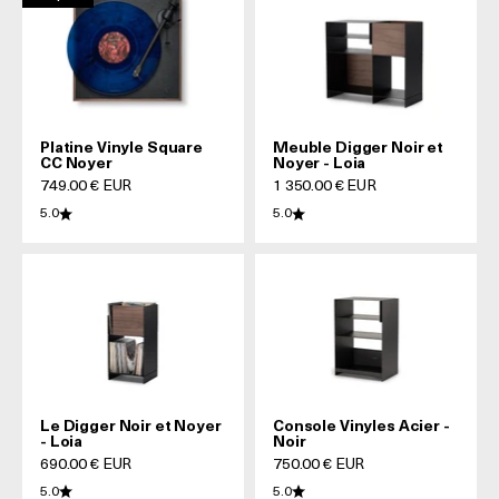
Platine Vinyle Square
Meuble Digger Noir et
CC Noyer
Noyer - Loia
Prix de vente
Prix de vente
749.00 € EUR
1 350.00 € EUR
5.0
5.0
Le Digger Noir et Noyer
Console Vinyles Acier -
- Loia
Noir
Prix de vente
Prix de vente
690.00 € EUR
750.00 € EUR
5.0
5.0