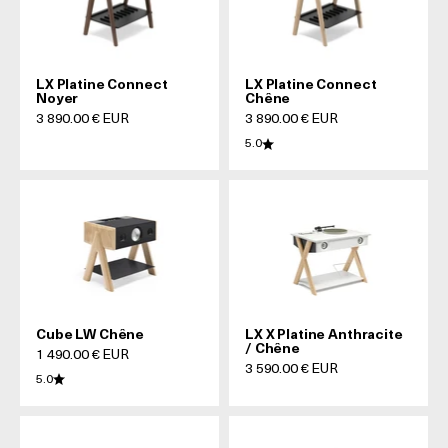
LX Platine Connect
LX Platine Connect
Noyer
Chêne
Prix de vente
Prix de vente
3 890.00 € EUR
3 890.00 € EUR
5.0
Cube LW Chêne
LX X Platine Anthracite
/ Chêne
Prix de vente
1 490.00 € EUR
Prix de vente
3 590.00 € EUR
5.0