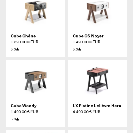
Cube Chêne
Cube CS Noyer
Prix de vente
Prix de vente
1 290.00 € EUR
1 490.00 € EUR
5.0
5.0
Cube Woody
LX Platine Lelièvre Hera
Prix de vente
Prix de vente
1 490.00 € EUR
4 490.00 € EUR
5.0