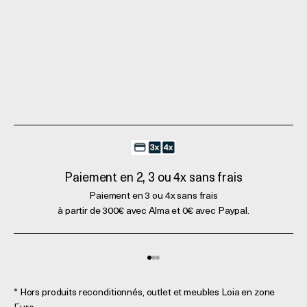
Paiement en 2, 3 ou 4x sans frais
Paiement en 3 ou 4x sans frais
à partir de 300€ avec Alma et 0€ avec Paypal.
Aller à l'élément 1
Aller à l'élément 2
Aller à l'élément 3
* Hors produits reconditionnés, outlet et meubles Loia en zone