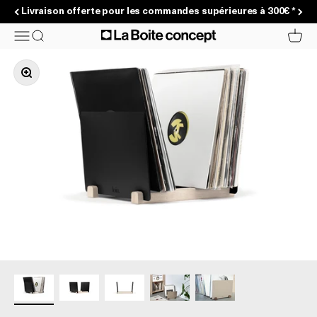
Passer au contenu
Livraison offerte pour les commandes supérieures à 300€ *
La Boite concept
Menu
Recherche
Panier
Zoomer sur l'image