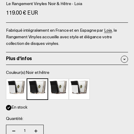
Le Rangement Vinyles Noir & Hêtre - Loia
Prix de vente
119.00 € EUR
Fabriqué intégralement en France et en Espagne par
Loia
, le
Rangement Vinyles accueille avec style et élégance votre
collection de disques vinyles.
Plus d'infos
Couleur(s):
Noir et hêtre
Blanc et hêtre
Noir et hêtre
Noir et noyer
Blanc et Noyer
En stock
Quantité: