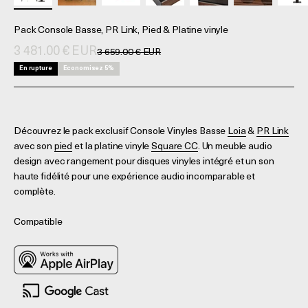
Pack Console Basse, PR Link, Pied & Platine vinyle
Prix de vente
3 481.00 € EUR
Prix normal
3 659.00 € EUR
En rupture
Economisez 5%
Découvrez le pack exclusif Console Vinyles Basse
Loia
&
PR Link
avec son
pied
et la platine vinyle
Square CC
. Un meuble audio
design avec rangement pour disques vinyles intégré et un son
haute fidélité pour une expérience audio incomparable et
complète.
Compatible