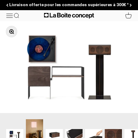
Passer au contenu
Livraison offerte pour les commandes supérieures à 300€ *
La Boite concept
Menu
Recherche
Panier
Zoomer sur l'image