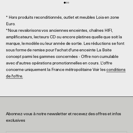
Aller à l'élément 1
Aller à l'élément 2
Aller à l'élément 3
* Hors produits reconditionnés, outlet et meubles Loia en zone
Euro.
*Nous revalorisons vos anciennes enceintes, chaînes HIFI,
amplificateurs, lecteurs CD ou encore platines quelle que soit la
marque, le modèle ou leur année de sortie. Les réductions se font
sous forme de remise pour l'achat d'une enceinte La Boite
concept parmi les gammes concernées - Offre non cumulable
avec d'autres opérations promotionnelles en cours. L'offre
concerne uniquement la France métropolitaine Voir les
conditions
de l'offre.
Abonnez-vous à notre newsletter et recevez des offres et infos
exclusives