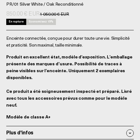
PR/01 Silver White / Oak Reconditionné
Prix de vente
850.00 € EUR
Prix normal
1 050.00 € EUR
En rupture
Economisez 19%
Enceinte connectée, conçue pour durer toute une vie. Simplicité
et praticité. Son maximal, taille minimale.
Produit en excellent état, modèle d’exposition. L’emballage
présente des marques d’usure. Possibilité de traces à
peine visibles sur l’enceinte. Uniquement 2 exemplaires
disponibles.
Ce produit a été soigneusement inspecté et préparé. Livré
avec tous les accessoires prévus comme pour le modèle
neuf.
Modèle de classe A+
Plus d'infos