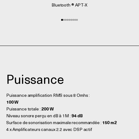
Bluetooth ® APT-X
Aller à l'élément 1
Aller à l'élément 2
Aller à l'élément 3
Aller à l'élément 4
Aller à l'élément 5
Aller à l'élément 6
Aller à l'élément 7
Aller à l'élément 8
Aller à l'élément 9
Puissance
Puissance amplification RMS sous 8 Omhs :
100 W
Puissance totale :
200 W
Niveau sonore perçu en dB à 1M :
94 dB
Surface de sonorisation maximale recommandée :
150 m2
4 x Amplificateurs canaux 2.2 avec DSP actif