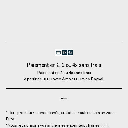
Paiement en 2, 3 ou 4x sans frais
Paiement en 3 ou 4x sans frais
à partir de 300€ avec Alma et 0€ avec Paypal.
Aller à l'élément 1
Aller à l'élément 2
Aller à l'élément 3
* Hors produits reconditionnés, outlet et meubles Loia en zone
Euro.
*Nous revalorisons vos anciennes enceintes, chaînes HIFI,