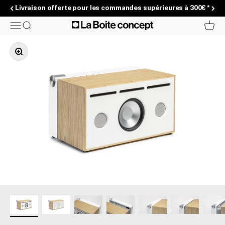
Passer au contenu
Livraison offerte pour les commandes supérieures à 300€ *
La Boite concept
Menu
Recherche
Panier
Zoomer sur l'image